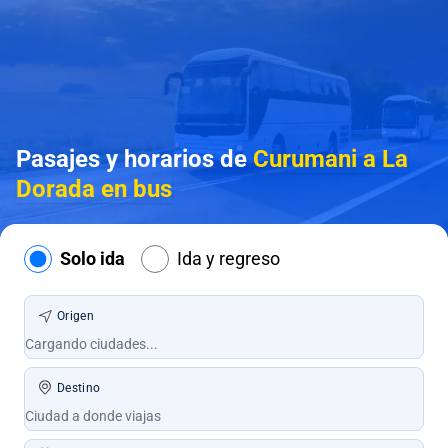
Pasajes y horarios de
Curumani a La
Dorada en bus
Solo ida
Ida y regreso
Origen
Destino