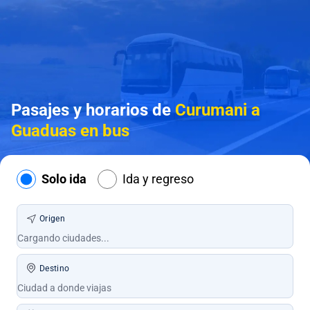
Pasajes y horarios de
Curumani a
Guaduas en bus
Solo ida
Ida y regreso
Origen
Destino