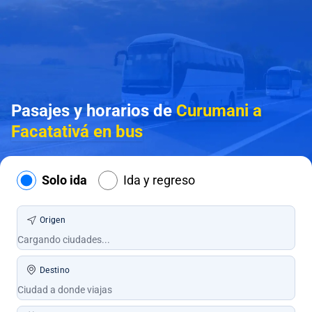
Pasajes y horarios de
Curumani a
Facatativá en bus
Solo ida
Ida y regreso
Origen
Destino