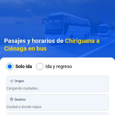
Pasajes y horarios de
Chiriguana a
Ciénaga en bus
Solo ida
Ida y regreso
Origen
Destino