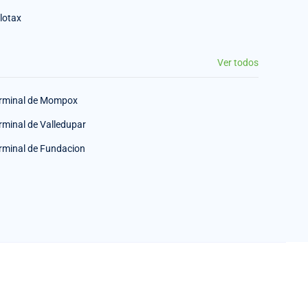
lotax
Ver todos
rminal de Mompox
rminal de Valledupar
rminal de Fundacion