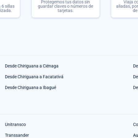
Protegemos tus datos sin
Viaja c
6 sillas
guardar claves o números de
aliadas, po
lizada.
tarjetas.
de
Desde Chiriguana a Ciénaga
De
Desde Chiriguana a Facatativá
De
Desde Chiriguana a Ibagué
De
Unitransco
Co
Transsander
Au