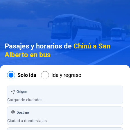
Pasajes y horarios de
Chinú a San
Alberto en bus
Solo ida
Ida y regreso
Origen
Destino