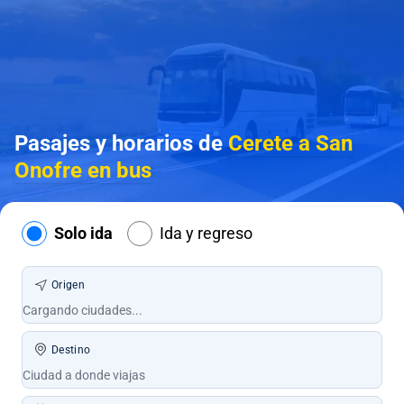
Pasajes y horarios de
Cerete a San
Onofre en bus
Solo ida
Ida y regreso
Origen
Destino