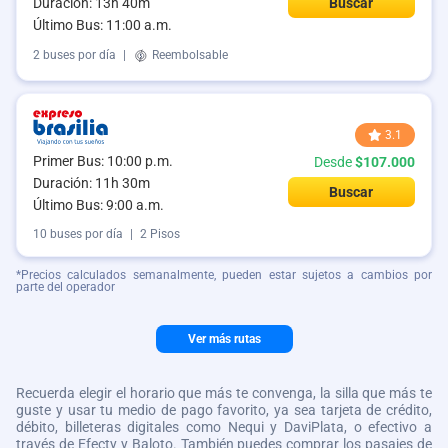
Duración: 13h 40m
Buscar
Último Bus: 11:00 a.m.
2 buses por día
|
Reembolsable
3.1
Primer Bus: 10:00 p.m.
Desde
$107.000
Duración: 11h 30m
Buscar
Último Bus: 9:00 a.m.
10 buses por día
|
2 Pisos
*Precios calculados semanalmente, pueden estar sujetos a cambios por
parte del operador
Ver más rutas
Recuerda elegir el horario que más te convenga, la silla que más te
guste y usar tu medio de pago favorito, ya sea tarjeta de crédito,
débito, billeteras digitales como Nequi y DaviPlata, o efectivo a
través de Efecty y Baloto. También puedes comprar los pasajes de