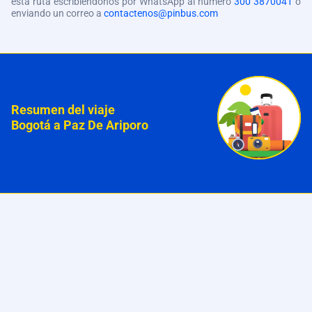
esta ruta escribiéndonos por WhatsApp al número
300 3870041
o
enviando un correo a
contactenos@pinbus.com
Resumen del viaje
Bogotá a Paz De Ariporo