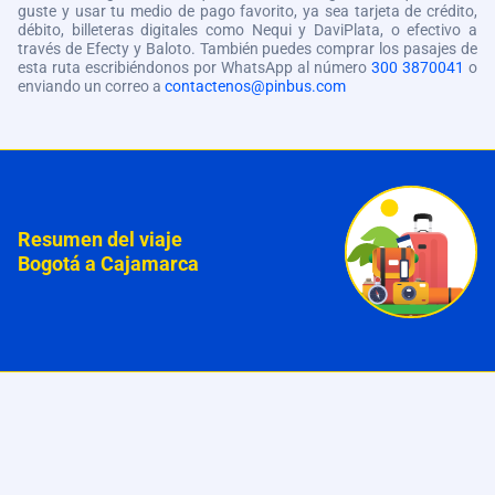
guste y usar tu medio de pago favorito, ya sea tarjeta de crédito,
débito, billeteras digitales como Nequi y DaviPlata, o efectivo a
través de Efecty y Baloto. También puedes comprar los pasajes de
esta ruta escribiéndonos por WhatsApp al número
300 3870041
o
enviando un correo a
contactenos@pinbus.com
Resumen del viaje
Bogotá a Cajamarca