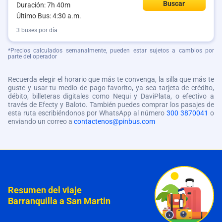
Buscar
Duración: 7h 40m
Último Bus: 4:30 a.m.
3 buses por día
*Precios calculados semanalmente, pueden estar sujetos a cambios por
parte del operador
Recuerda elegir el horario que más te convenga, la silla que más te
guste y usar tu medio de pago favorito, ya sea tarjeta de crédito,
débito, billeteras digitales como Nequi y DaviPlata, o efectivo a
través de Efecty y Baloto. También puedes comprar los pasajes de
esta ruta escribiéndonos por WhatsApp al número
300 3870041
o
enviando un correo a
contactenos@pinbus.com
Resumen del viaje
Barranquilla a San Martin