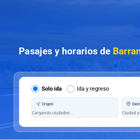
Pasajes y horarios de
Barran
Solo ida
Ida y regreso
Origen
Dest