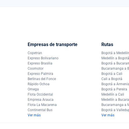
Empresas de transporte
Rutas
Copetran
Bogotá a Medellí
Expreso Bolivariano
Medellín a Bogot
Expreso Brasilia
Bogotá a Bucar
Coomotor
Bucaramanga a 
Expreso Palmira
Bogotá a Cali
Berlinas del Fonce
Cali a Bogotá
Rápido Ochoa
Bogotá a Armeni
Omega
Bogotá a Pereira
Flota Occidental
Medellín a Cali
Empresa Arauca
Medellín a Buca
Flota La Macarena
Bucaramanga a M
Continental Bus
Bogotá a Valledu
Ver más
Ver más