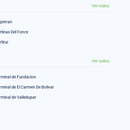
Ver todos
petran
rlinas Del Fonce
rlitur
Ver todos
rminal de Fundacion
rminal de El Carmen De Bolivar
rminal de Valledupar