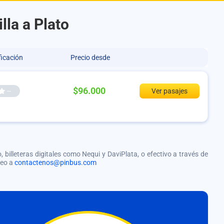
lla a Plato
ficación
Precio desde
$96.000
--
Ver pasajes
, billeteras digitales como Nequi y DaviPlata, o efectivo a través de
reo a
contactenos@pinbus.com