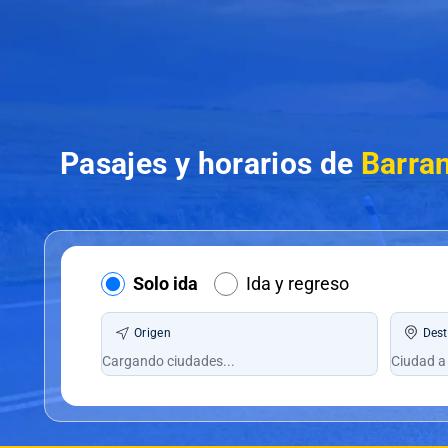
Pasajes y horarios de
Barran
Solo ida
Ida y regreso
Origen
Dest