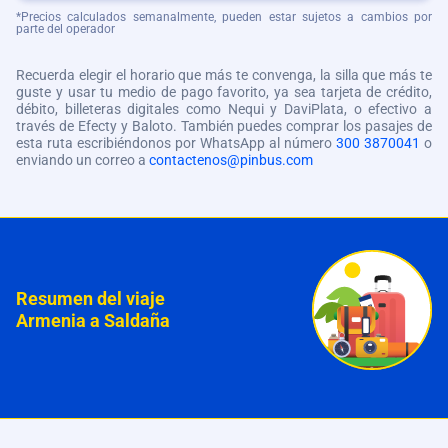
*Precios calculados semanalmente, pueden estar sujetos a cambios por
parte del operador
Recuerda elegir el horario que más te convenga, la silla que más te
guste y usar tu medio de pago favorito, ya sea tarjeta de crédito,
débito, billeteras digitales como Nequi y DaviPlata, o efectivo a
través de Efecty y Baloto. También puedes comprar los pasajes de
esta ruta escribiéndonos por WhatsApp al número
300 3870041
o
enviando un correo a
contactenos@pinbus.com
Resumen del viaje
Armenia a Saldaña