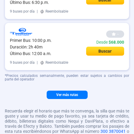
Último Bus: 6:30 p.m.
9 buses por día
|
Reembolsable
--
Primer Bus: 10:00 p.m.
Desde
$68.000
Duración: 2h 40m
Buscar
Último Bus: 12:00 a.m.
9 buses por día
|
Reembolsable
*Precios calculados semanalmente, pueden estar sujetos a cambios por
parte del operador
Ver más rutas
Recuerda elegir el horario que más te convenga, la silla que más te
guste y usar tu medio de pago favorito, ya sea tarjeta de crédito,
débito, billeteras digitales como Nequi y DaviPlata, o efectivo a
través de Efecty y Baloto. También puedes comprar los pasajes de
esta ruta escribiéndonos por WhatsApp al número
300 3870041
o