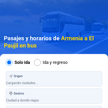
Pasajes y horarios de
Armenia a El
Paujil en bus
Solo ida
Ida y regreso
Origen
Destino