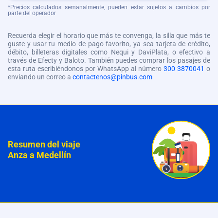
*Precios calculados semanalmente, pueden estar sujetos a cambios por
parte del operador
Recuerda elegir el horario que más te convenga, la silla que más te
guste y usar tu medio de pago favorito, ya sea tarjeta de crédito,
débito, billeteras digitales como Nequi y DaviPlata, o efectivo a
través de Efecty y Baloto. También puedes comprar los pasajes de
esta ruta escribiéndonos por WhatsApp al número
300 3870041
o
enviando un correo a
contactenos@pinbus.com
Resumen del viaje
Anza a Medellín