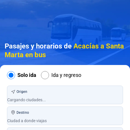
Pasajes y horarios de
Acacías a Santa
Marta en bus
Solo ida
Ida y regreso
Origen
Destino