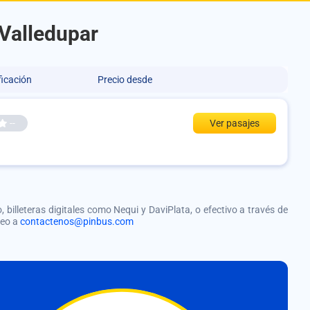
 Valledupar
ficación
Precio desde
--
Ver pasajes
, billeteras digitales como Nequi y DaviPlata, o efectivo a través de
reo a
contactenos@pinbus.com