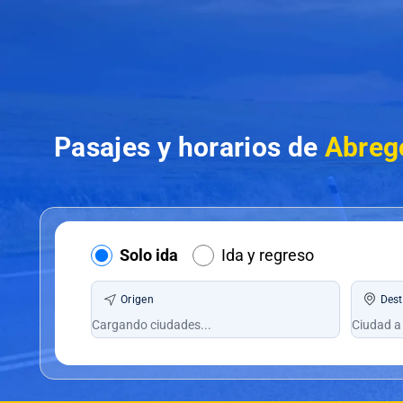
Pasajes y horarios de
Abrego
Solo ida
Ida y regreso
Origen
Dest