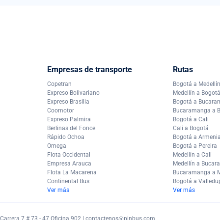
Empresas de transporte
Rutas
Copetran
Bogotá a Medellí
Expreso Bolivariano
Medellín a Bogot
Expreso Brasilia
Bogotá a Bucar
Coomotor
Bucaramanga a 
Expreso Palmira
Bogotá a Cali
Berlinas del Fonce
Cali a Bogotá
Rápido Ochoa
Bogotá a Armeni
Omega
Bogotá a Pereira
Flota Occidental
Medellín a Cali
Empresa Arauca
Medellín a Buca
Flota La Macarena
Bucaramanga a M
Continental Bus
Bogotá a Valledu
Ver más
Ver más
arrera 7 # 73 - 47 Oficina 902 |
contactenos@pinbus.com