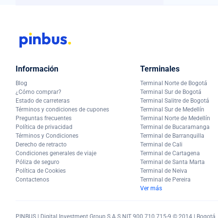
Información
Terminales
Blog
Terminal Norte de Bogotá
¿Cómo comprar?
Terminal Sur de Bogotá
Estado de carreteras
Terminal Salitre de Bogotá
Términos y condiciones de cupones
Terminal Sur de Medellín
Preguntas frecuentes
Terminal Norte de Medellín
Política de privacidad
Terminal de Bucaramanga
Términos y Condiciones
Terminal de Barranquilla
Derecho de retracto
Terminal de Cali
Condiciones generales de viaje
Terminal de Cartagena
Póliza de seguro
Terminal de Santa Marta
Política de Cookies
Terminal de Neiva
Contactenos
Terminal de Pereira
Ver más
PINBUS | Digital Investment Group S.A.S NIT 900.710.715-9 © 2014 | Bogotá, C