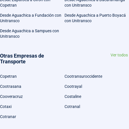
Copetran
con Unitransco
Desde Aguachica a Fundación con
Desde Aguachica a Puerto Boyacá
Unitransco
con Unitransco
Desde Aguachica a Sampues con
Unitransco
Otras Empresas de
Ver todos
Transporte
Copetran
Cootransuroccidente
Cootrasana
Cootrayal
Cooveracruz
Costaline
Cotaxi
Cotranal
Cotranar