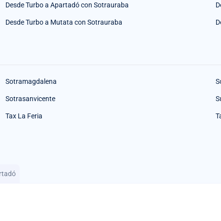
Desde Turbo a Apartadó con Sotrauraba
D
Desde Turbo a Mutata con Sotrauraba
D
Sotramagdalena
S
Sotrasanvicente
S
Tax La Feria
T
rtadó