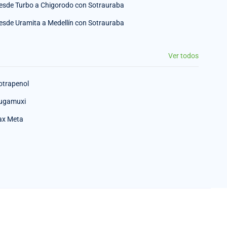
esde Turbo a Chigorodo con Sotrauraba
esde Uramita a Medellín con Sotrauraba
Ver todos
otrapenol
ugamuxi
ax Meta