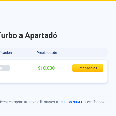
Turbo a Apartadó
ficación
Precio desde
$10.000
--
Ver pasajes
quieres comprar tu pasaje llámanos al
300 3870041
o escríbenos a