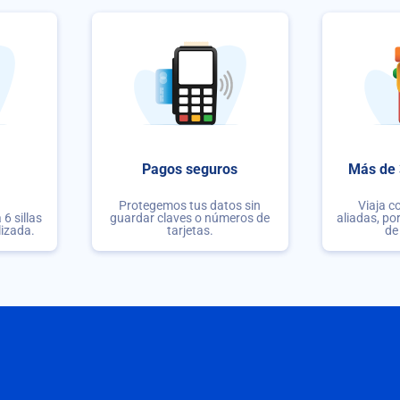
Pagos seguros
Más de 
Protegemos tus datos sin
Viaja c
6 sillas
guardar claves o números de
aliadas, po
lizada.
tarjetas.
de