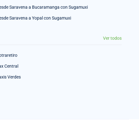
esde Saravena a Bucaramanga con Sugamuxi
esde Saravena a Yopal con Sugamuxi
Ver todos
otraretiro
ax Central
axis Verdes