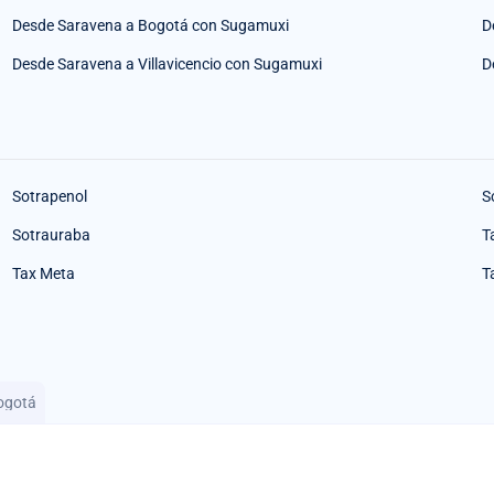
Desde Saravena a Bogotá con Sugamuxi
D
Desde Saravena a Villavicencio con Sugamuxi
D
Sotrapenol
S
Sotrauraba
T
Tax Meta
T
ogotá