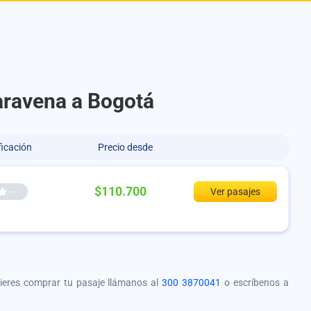
aravena a Bogotá
ficación
Precio desde
$110.700
--
Ver pasajes
quieres comprar tu pasaje llámanos al
300 3870041
o escríbenos a