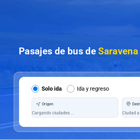
Pasajes de bus de
Saravena
Solo ida
Ida y regreso
Origen
Dest