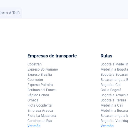
arta A Tolú
Empresas de transporte
Rutas
Copetran
Bogotá a Medellí
Expreso Bolivariano
Medellín a Bogot
Expreso Brasilia
Bogotá a Bucar
Coomotor
Bucaramanga a 
Expreso Palmira
Bogotá a Cali
Berlinas del Fonce
Cali a Bogotá
Rápido Ochoa
Bogotá a Armeni
Omega
Bogotá a Pereira
Flota Occidental
Medellín a Cali
Empresa Arauca
Medellín a Buca
Flota La Macarena
Bucaramanga a M
Continental Bus
Bogotá a Valledu
Ver más
Ver más