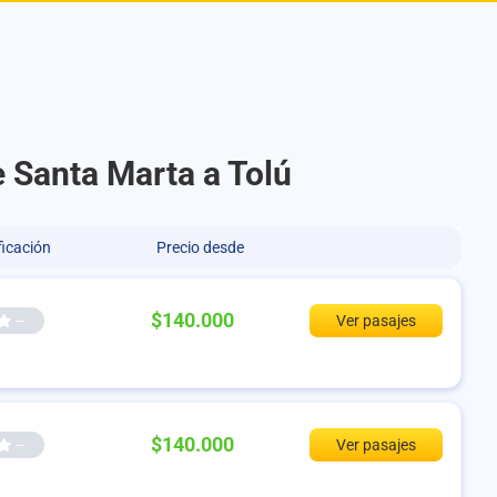
e Santa Marta a Tolú
ficación
Precio desde
$140.000
--
Ver pasajes
$140.000
--
Ver pasajes