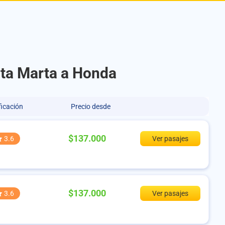
nta Marta a Honda
ficación
Precio desde
$137.000
3.6
Ver pasajes
$137.000
3.6
Ver pasajes