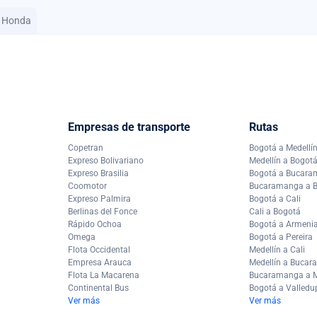
A Honda
Empresas de transporte
Rutas
Copetran
Bogotá a Medellí
Expreso Bolivariano
Medellín a Bogot
Expreso Brasilia
Bogotá a Bucar
Coomotor
Bucaramanga a 
Expreso Palmira
Bogotá a Cali
Berlinas del Fonce
Cali a Bogotá
Rápido Ochoa
Bogotá a Armeni
Omega
Bogotá a Pereira
Flota Occidental
Medellín a Cali
Empresa Arauca
Medellín a Buca
Flota La Macarena
Bucaramanga a M
Continental Bus
Bogotá a Valledu
Ver más
Ver más