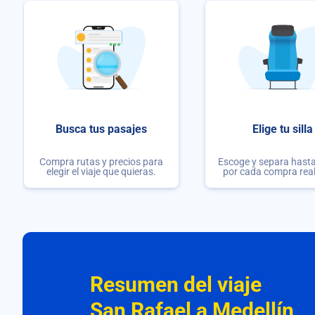
Busca tus pasajes
Elige tu silla
Compra rutas y precios para
Escoge y separa hasta 
elegir el viaje que quieras.
por cada compra rea
Resumen del viaje
San Rafael a Medellín