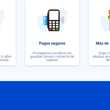
Pagos seguros
Más de 
Protegemos tus datos sin
Viaja c
6 sillas
guardar claves o números de
aliadas, po
lizada.
tarjetas.
de