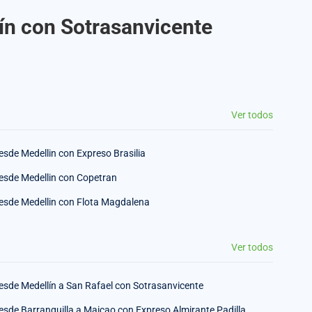
lín con Sotrasanvicente
Ver todos
esde Medellin con Expreso Brasilia
esde Medellin con Copetran
esde Medellin con Flota Magdalena
Ver todos
esde Medellín a San Rafael con Sotrasanvicente
esde Barranquilla a Maicao con Expreso Almirante Padilla