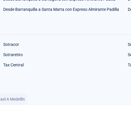
Desde Barranquilla a Santa Marta con Expreso Almirante Padilla
D
Sotracor
S
Sotraretiro
S
Tax Central
T
ael A Medellín