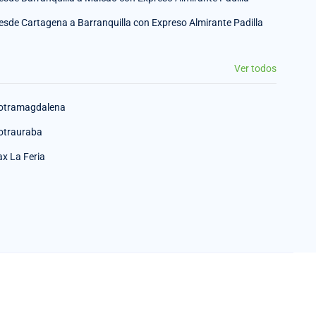
esde Cartagena a Barranquilla con Expreso Almirante Padilla
Ver todos
otramagdalena
otrauraba
ax La Feria