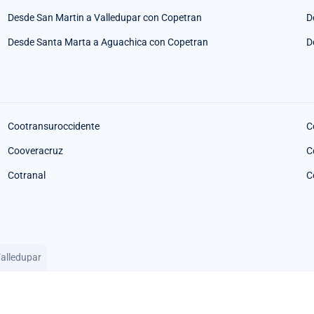
Desde San Martin a Valledupar con Copetran
D
Desde Santa Marta a Aguachica con Copetran
D
Cootransuroccidente
C
Cooveracruz
C
Cotranal
C
alledupar