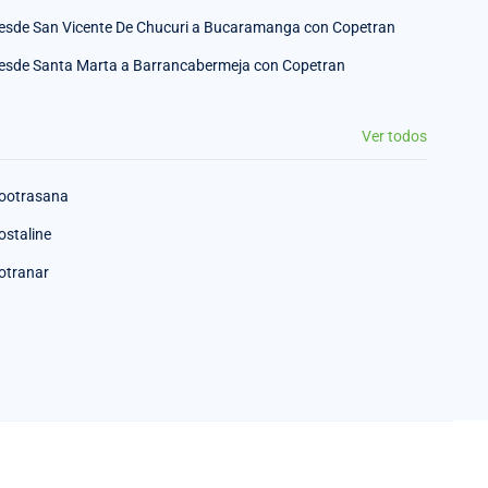
esde San Vicente De Chucuri a Bucaramanga con Copetran
esde Santa Marta a Barrancabermeja con Copetran
Ver todos
ootrasana
ostaline
otranar