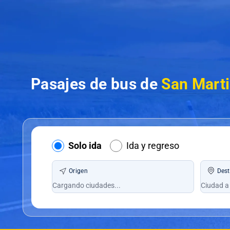
Pasajes de bus de
San Marti
Solo ida
Ida y regreso
Origen
Dest