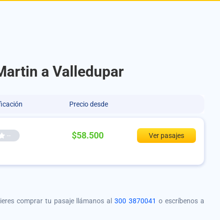
Martin a Valledupar
ficación
Precio desde
$58.500
--
Ver pasajes
quieres comprar tu pasaje llámanos al
300 3870041
o escríbenos a