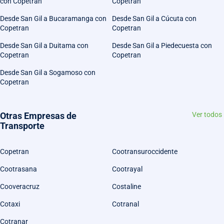
con Copetran
Copetran
Desde San Gil a Bucaramanga con
Desde San Gil a Cúcuta con
Copetran
Copetran
Desde San Gil a Duitama con
Desde San Gil a Piedecuesta con
Copetran
Copetran
Desde San Gil a Sogamoso con
Copetran
Otras Empresas de
Ver todos
Transporte
Copetran
Cootransuroccidente
Cootrasana
Cootrayal
Cooveracruz
Costaline
Cotaxi
Cotranal
Cotranar