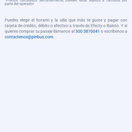
*Precios calculados semanalmente, pueden estar sujetos a cambios por
parte del operador
Puedes elegir el horario y la silla que más te guste y pagar con
tarjeta de crédito, débito o efectivo a través de Efecty o Baloto. Y si
quieres comprar tu pasaje llámanos al
300 3870041
o escríbenos a
contactenos@pinbus.com
.