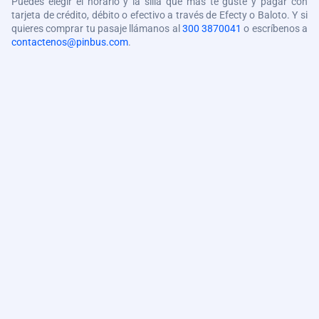
Puedes elegir el horario y la silla que más te guste y pagar con
tarjeta de crédito, débito o efectivo a través de Efecty o Baloto. Y si
quieres comprar tu pasaje llámanos al
300 3870041
o escríbenos a
contactenos@pinbus.com
.