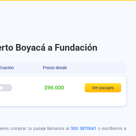
uerto Boyacá a Fundación
ficación
Precio desde
$96.000
--
Ver pasajes
quieres comprar tu pasaje llámanos al
300 3870041
o escríbenos a