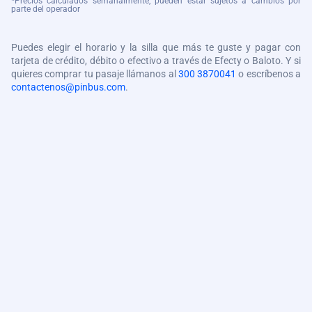
*Precios calculados semanalmente, pueden estar sujetos a cambios por
parte del operador
Puedes elegir el horario y la silla que más te guste y pagar con
tarjeta de crédito, débito o efectivo a través de Efecty o Baloto. Y si
quieres comprar tu pasaje llámanos al
300 3870041
o escríbenos a
contactenos@pinbus.com
.