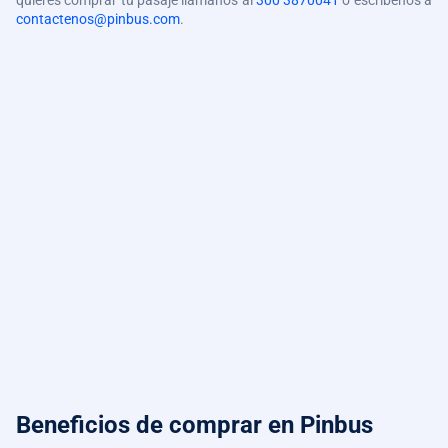
quieres comprar tu pasaje llámanos al
300 3870041
o escríbenos a
contactenos@pinbus.com
.
Beneficios de comprar
en Pinbus