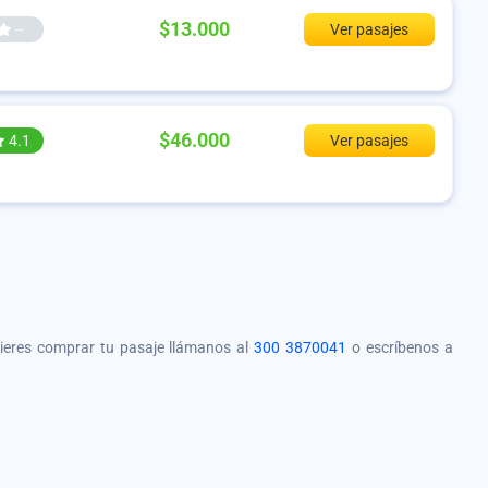
$13.000
--
Ver pasajes
$46.000
4.1
Ver pasajes
quieres comprar tu pasaje llámanos al
300 3870041
o escríbenos a