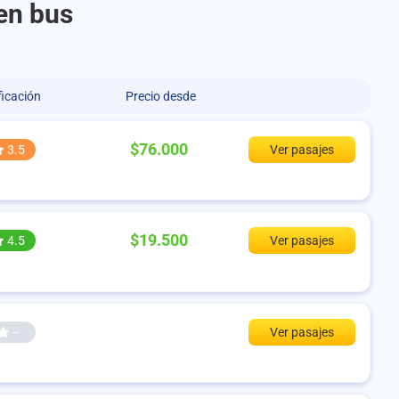
en bus
ficación
Precio desde
$76.000
3.5
Ver pasajes
$19.500
4.5
Ver pasajes
--
Ver pasajes