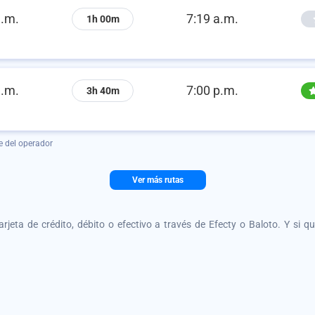
a.m.
7:19 a.m.
1h 00m
a.m.
7:00 p.m.
3h 40m
e del operador
Ver más rutas
tarjeta de crédito, débito o efectivo a través de Efecty o Baloto. Y si 