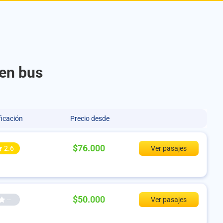
 en bus
ficación
Precio desde
$76.000
2.6
Ver pasajes
$50.000
--
Ver pasajes