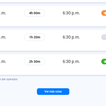
a.m.
6:30 p.m.
4h 00m
a.m.
6:30 p.m.
1h 20m
a.m.
6:30 p.m.
2h 30m
e del operador
Ver más rutas