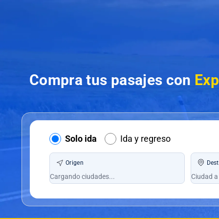
Compra tus pasajes con
Exp
Solo ida
Ida y regreso
Origen
Dest