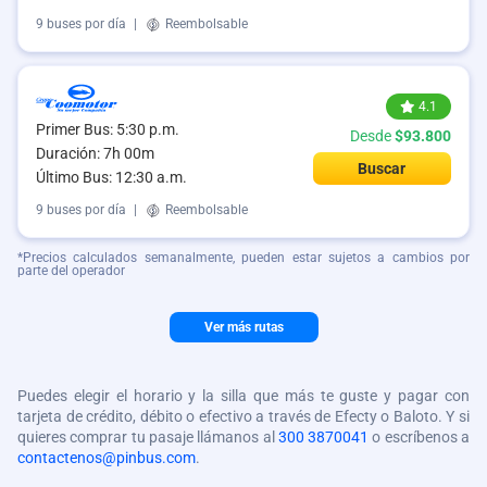
9 buses por día
|
Reembolsable
4.1
Primer Bus: 5:30 p.m.
Desde
$93.800
Duración: 7h 00m
Buscar
Último Bus: 12:30 a.m.
9 buses por día
|
Reembolsable
*Precios calculados semanalmente, pueden estar sujetos a cambios por
parte del operador
Ver más rutas
Puedes elegir el horario y la silla que más te guste y pagar con
tarjeta de crédito, débito o efectivo a través de Efecty o Baloto. Y si
quieres comprar tu pasaje llámanos al
300 3870041
o escríbenos a
contactenos@pinbus.com
.