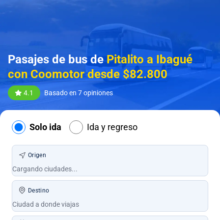
Pasajes de bus de
Pitalito a Ibagué
con Coomotor desde $82.800
4.1
Basado en 7 opiniones
Solo ida
Ida y regreso
Origen
Destino