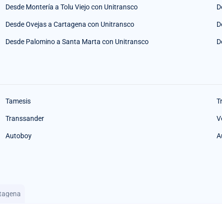
Desde Montería a Tolu Viejo con Unitransco
D
Desde Ovejas a Cartagena con Unitransco
D
Desde Palomino a Santa Marta con Unitransco
D
Tamesis
T
Transsander
V
Autoboy
A
rtagena