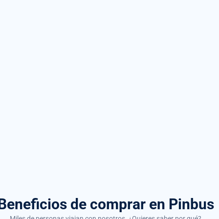
Beneficios de comprar
en Pinbus
Miles de personas viajan con nosotros. ¿Quieres saber por qué?