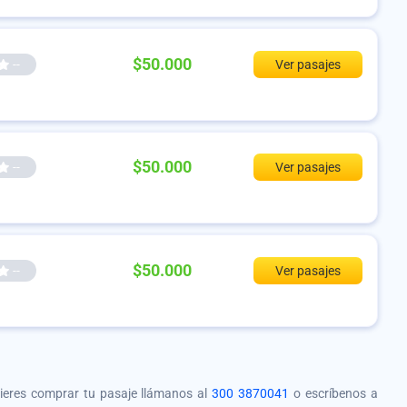
$50.000
--
Ver pasajes
$50.000
--
Ver pasajes
$50.000
--
Ver pasajes
quieres comprar tu pasaje llámanos al
300 3870041
o escríbenos a