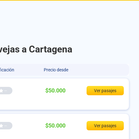
vejas a Cartagena
ficación
Precio desde
$50.000
--
Ver pasajes
$50.000
--
Ver pasajes