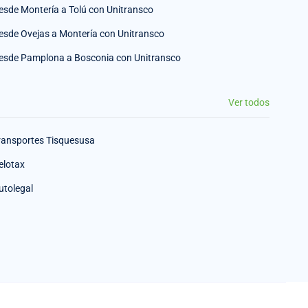
esde Montería a Tolú con Unitransco
esde Ovejas a Montería con Unitransco
esde Pamplona a Bosconia con Unitransco
Ver todos
ransportes Tisquesusa
elotax
utolegal