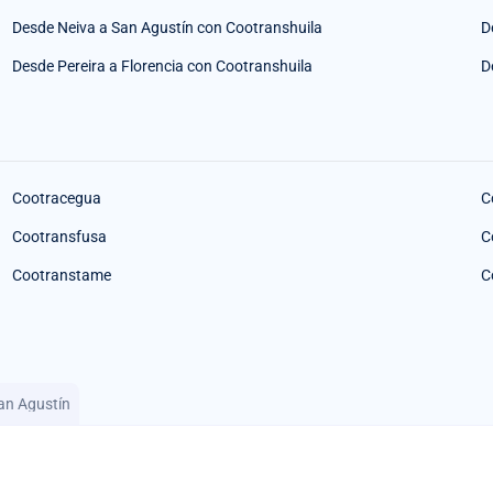
Desde Neiva a San Agustín con Cootranshuila
D
Desde Pereira a Florencia con Cootranshuila
D
Cootracegua
C
Cootransfusa
C
Cootranstame
C
an Agustín