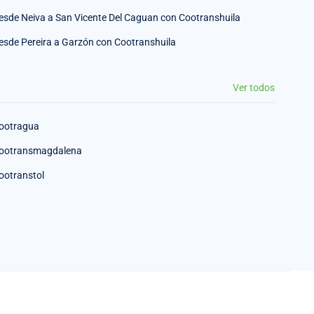
esde Neiva a San Vicente Del Caguan con Cootranshuila
esde Pereira a Garzón con Cootranshuila
Ver todos
ootragua
ootransmagdalena
ootranstol