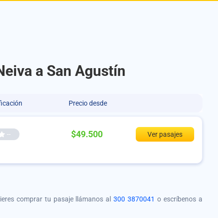
Neiva a San Agustín
ficación
Precio desde
$49.500
--
Ver pasajes
quieres comprar tu pasaje llámanos al
300 3870041
o escríbenos a