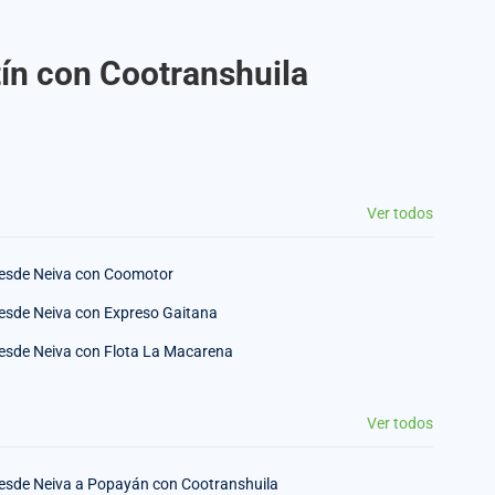
tín con Cootranshuila
Ver todos
esde Neiva con Coomotor
esde Neiva con Expreso Gaitana
esde Neiva con Flota La Macarena
Ver todos
esde Neiva a Popayán con Cootranshuila