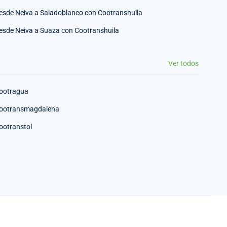
esde Neiva a Saladoblanco con Cootranshuila
esde Neiva a Suaza con Cootranshuila
Ver todos
ootragua
ootransmagdalena
ootranstol