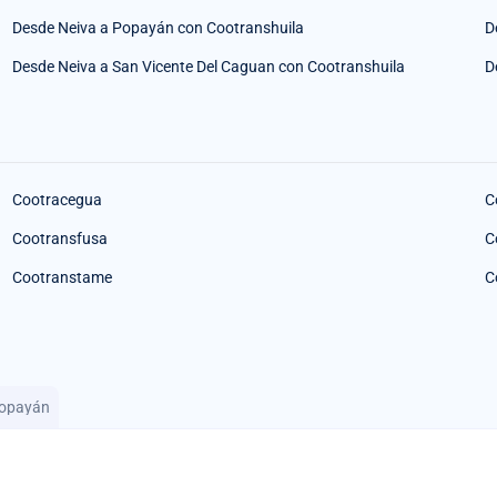
Desde Neiva a Popayán con Cootranshuila
D
Desde Neiva a San Vicente Del Caguan con Cootranshuila
D
Cootracegua
C
Cootransfusa
C
Cootranstame
C
Popayán