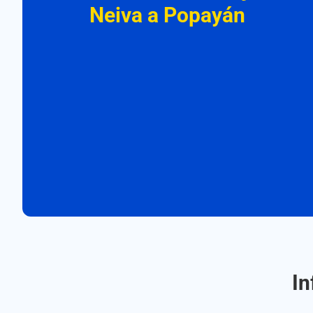
Neiva a Popayán
In