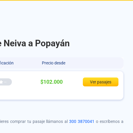
e Neiva a Popayán
ficación
Precio desde
$102.000
--
Ver pasajes
quieres comprar tu pasaje llámanos al
300 3870041
o escríbenos a