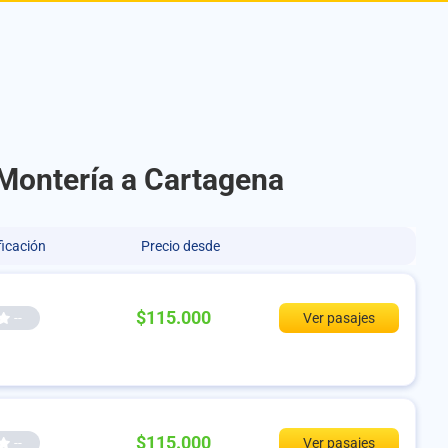
 Montería a Cartagena
ficación
Precio desde
$115.000
--
Ver pasajes
$115.000
--
Ver pasajes