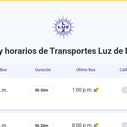
y horarios de Transportes Luz de
 Bus
Duración
Último Bus
Cali
1:00 p.m.
a.m.
5h 30m
8:00 p.m.
p.m.
5h 30m