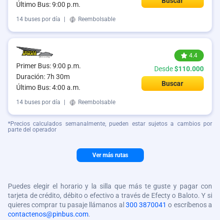
Buscar
Último Bus: 9:00 p.m.
14 buses por día
|
Reembolsable
4.4
Primer Bus: 9:00 p.m.
Desde
$110.000
Duración: 7h 30m
Buscar
Último Bus: 4:00 a.m.
14 buses por día
|
Reembolsable
*Precios calculados semanalmente, pueden estar sujetos a cambios por
parte del operador
Ver más rutas
Puedes elegir el horario y la silla que más te guste y pagar con
tarjeta de crédito, débito o efectivo a través de Efecty o Baloto. Y si
quieres comprar tu pasaje llámanos al
300 3870041
o escríbenos a
contactenos@pinbus.com
.