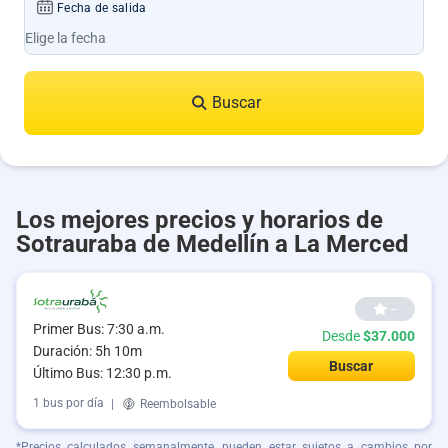
Fecha de salida
Buscar
Los mejores precios y horarios de
Sotrauraba de Medellín a La Merced
--
Primer Bus: 7:30 a.m.
Desde
$37.000
Duración: 5h 10m
Buscar
Último Bus: 12:30 p.m.
1 bus por día
|
Reembolsable
*Precios calculados semanalmente, pueden estar sujetos a cambios por