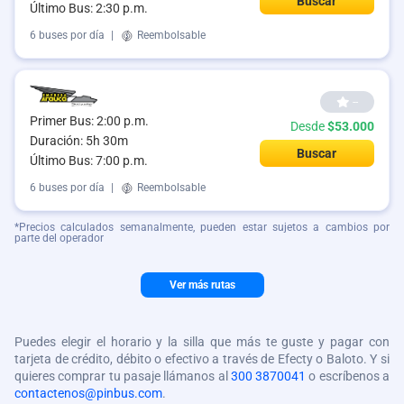
Buscar
Último Bus: 2:30 p.m.
6 buses por día
|
Reembolsable
--
Primer Bus: 2:00 p.m.
Desde
$53.000
Duración: 5h 30m
Buscar
Último Bus: 7:00 p.m.
6 buses por día
|
Reembolsable
*Precios calculados semanalmente, pueden estar sujetos a cambios por
parte del operador
Ver más rutas
Puedes elegir el horario y la silla que más te guste y pagar con
tarjeta de crédito, débito o efectivo a través de Efecty o Baloto. Y si
quieres comprar tu pasaje llámanos al
300 3870041
o escríbenos a
contactenos@pinbus.com
.