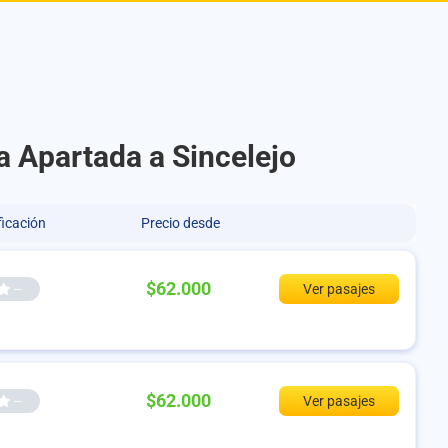
a Apartada a Sincelejo
ficación
Precio desde
$62.000
--
Ver pasajes
$62.000
--
Ver pasajes