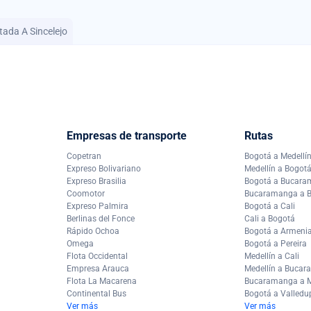
tada A Sincelejo
Empresas de transporte
Rutas
Copetran
Bogotá a Medellí
Expreso Bolivariano
Medellín a Bogot
Expreso Brasilia
Bogotá a Bucar
Coomotor
Bucaramanga a 
Expreso Palmira
Bogotá a Cali
Berlinas del Fonce
Cali a Bogotá
Rápido Ochoa
Bogotá a Armeni
Omega
Bogotá a Pereira
Flota Occidental
Medellín a Cali
Empresa Arauca
Medellín a Buca
Flota La Macarena
Bucaramanga a M
Continental Bus
Bogotá a Valledu
Ver más
Ver más