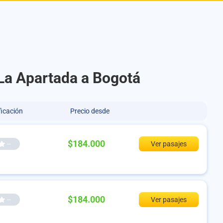
 La Apartada a Bogotá
ficación
Precio desde
$184.000
--
Ver pasajes
$184.000
--
Ver pasajes