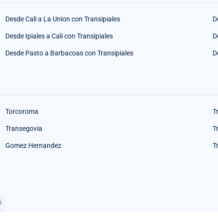
Desde Cali a La Union con Transipiales
D
Desde Ipiales a Cali con Transipiales
D
Desde Pasto a Barbacoas con Transipiales
D
Torcoroma
T
Transegovia
T
Gomez Hernandez
T
i