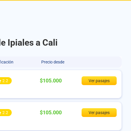
 Ipiales a Cali
ficación
Precio desde
$105.000
2.2
Ver pasajes
$105.000
2.2
Ver pasajes