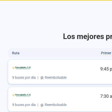
Los mejores pr
Ruta
Primer
9:45 
9 buses por día
|
Reembolsable
7:30 
9 buses por día
|
Reembolsable