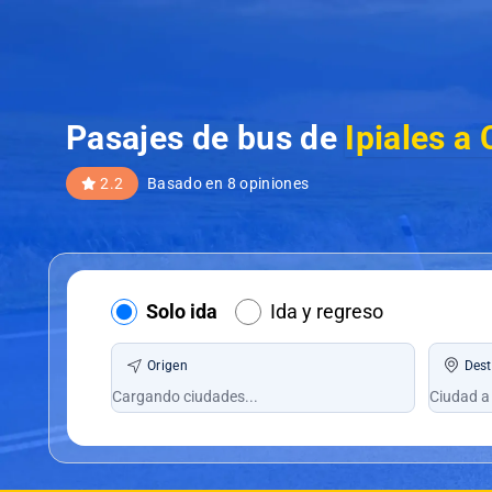
Pasajes de bus de
Ipiales a
2.2
Basado en 8 opiniones
Solo ida
Ida y regreso
Origen
Dest