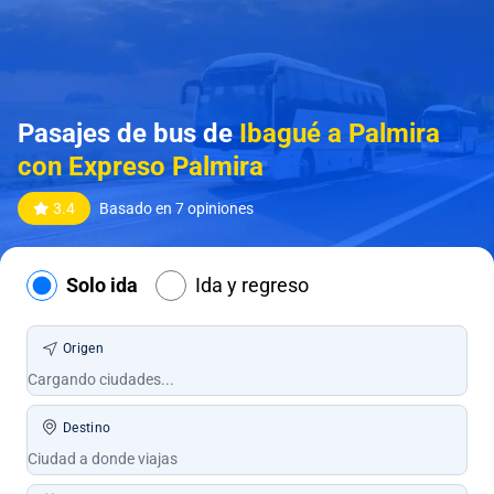
Pasajes de bus de
Ibagué a Palmira
con Expreso Palmira
3.4
Basado en 7 opiniones
Solo ida
Ida y regreso
Origen
Destino