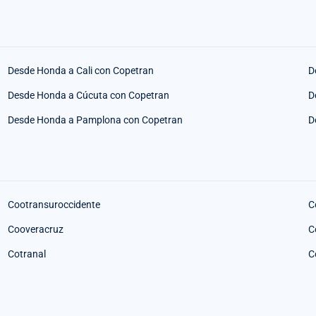
Desde Honda a Cali con Copetran
D
Desde Honda a Cúcuta con Copetran
D
Desde Honda a Pamplona con Copetran
D
Cootransuroccidente
C
Cooveracruz
C
Cotranal
C