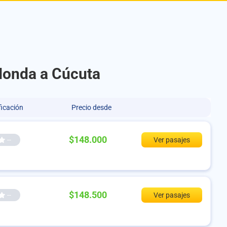
 Honda a Cúcuta
ficación
Precio desde
$148.000
--
Ver pasajes
$148.500
--
Ver pasajes