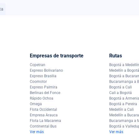
ta
Empresas de transporte
Rutas
Copetran
Bogotá a Medellí
Expreso Bolivariano
Medellín a Bogot
Expreso Brasilia
Bogotá a Bucar
Coomotor
Bucaramanga a 
Expreso Palmira
Bogotá a Cali
Berlinas del Fonce
Cali a Bogotá
Rápido Ochoa
Bogotá a Armeni
Omega
Bogotá a Pereira
Flota Occidental
Medellín a Cali
Empresa Arauca
Medellín a Buca
Flota La Macarena
Bucaramanga a M
Continental Bus
Bogotá a Valledu
Ver más
Ver más