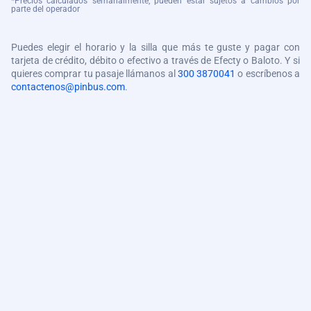
*Precios calculados semanalmente, pueden estar sujetos a cambios por
parte del operador
Puedes elegir el horario y la silla que más te guste y pagar con
tarjeta de crédito, débito o efectivo a través de Efecty o Baloto. Y si
quieres comprar tu pasaje llámanos al
300 3870041
o escríbenos a
contactenos@pinbus.com
.