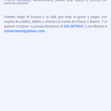
*Precios calculados semanalmente, pueden estar sujetos a cambios por
parte del operador
Puedes elegir el horario y la silla que más te guste y pagar con
tarjeta de crédito, débito o efectivo a través de Efecty o Baloto. Y si
quieres comprar tu pasaje llámanos al
300 3870041
o escríbenos a
contactenos@pinbus.com
.