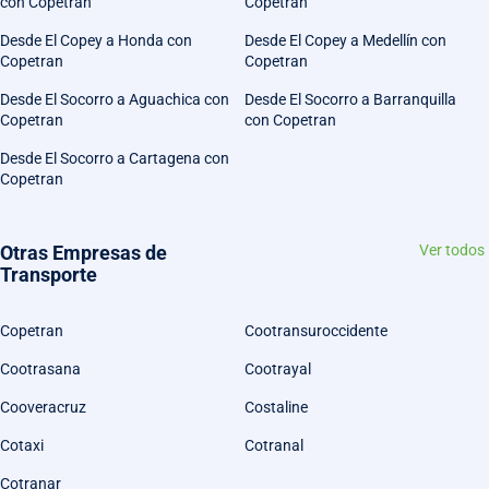
con Copetran
Copetran
Desde El Copey a Honda con
Desde El Copey a Medellín con
Copetran
Copetran
Desde El Socorro a Aguachica con
Desde El Socorro a Barranquilla
Copetran
con Copetran
Desde El Socorro a Cartagena con
Copetran
Otras Empresas de
Ver todos
Transporte
Copetran
Cootransuroccidente
Cootrasana
Cootrayal
Cooveracruz
Costaline
Cotaxi
Cotranal
Cotranar