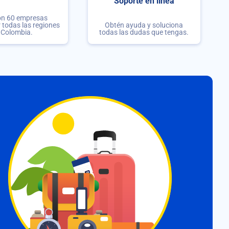
Soporte en línea
on 60 empresas
r todas las regiones
Obtén ayuda y soluciona
 Colombia.
todas las dudas que tengas.