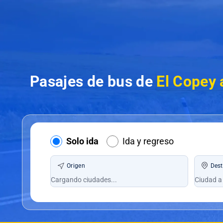
Pasajes de bus de
El Copey 
Solo ida
Ida y regreso
Origen
Dest