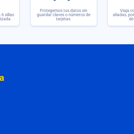
Protegemos tus datos sin
Viaja c
6 sillas
guardar claves o números de
aliadas, po
lizada.
tarjetas.
de
a