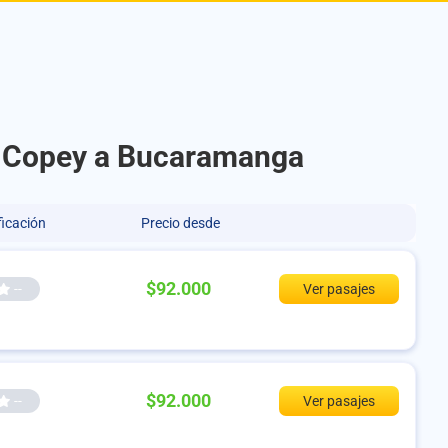
El Copey a Bucaramanga
ficación
Precio desde
$92.000
--
Ver pasajes
$92.000
--
Ver pasajes