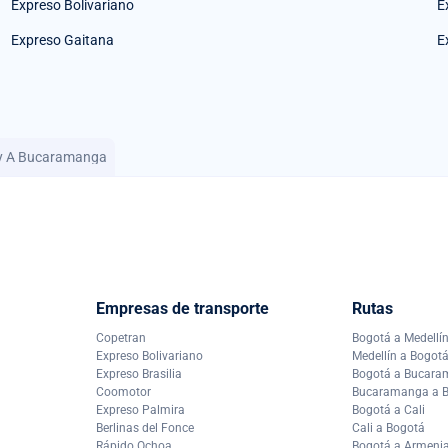
Expreso Bolivariano
E
Expreso Gaitana
E
pey A Bucaramanga
Empresas de transporte
Rutas
Copetran
Bogotá a Medellí
Expreso Bolivariano
Medellín a Bogot
Expreso Brasilia
Bogotá a Bucar
Coomotor
Bucaramanga a 
Expreso Palmira
Bogotá a Cali
Berlinas del Fonce
Cali a Bogotá
Rápido Ochoa
Bogotá a Armeni