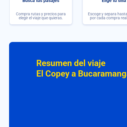
Busca tus pasajes
Elige tu silla
Compra rutas y precios para
Escoge y separa hasta 
elegir el viaje que quieras.
por cada compra rea
Resumen del viaje
El Copey a Bucaramang