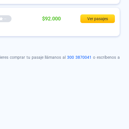
$92.000
--
Ver pasajes
quieres comprar tu pasaje llámanos al
300 3870041
o escríbenos a