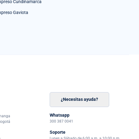
xpreso Cundinamarca
xpreso Gaviota
¿Necesitas ayuda?
n
á
Whatsapp
amanga
300 387 0041
Bogotá
Soporte
a
Lunes a Sábado de 6:00 a.m. a 10:00 p.m.